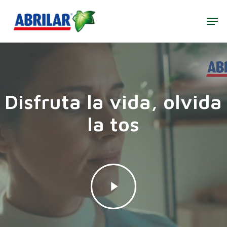
Skip
to
Men
main
Close
content
Menu
Disfruta la vida, olvida
la tos
Play
Video