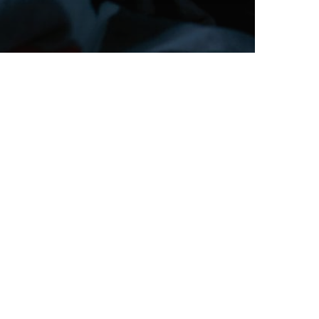
Tratamientos
Tos Nocturna: Cómo Lograr un Sueño
de Calidad Identificando Causas y
Tratamientos