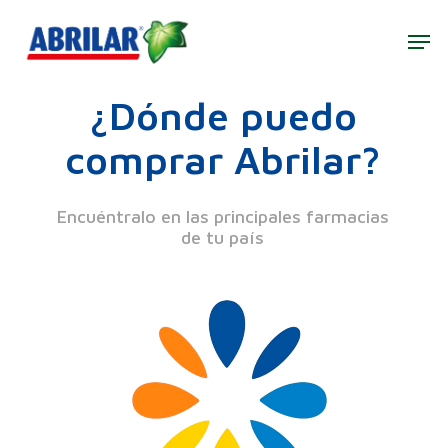
Skip
to
Men
main
Close
content
Menu
¿Dónde puedo
comprar Abrilar?
Encuéntralo en las principales farmacias
de tu país