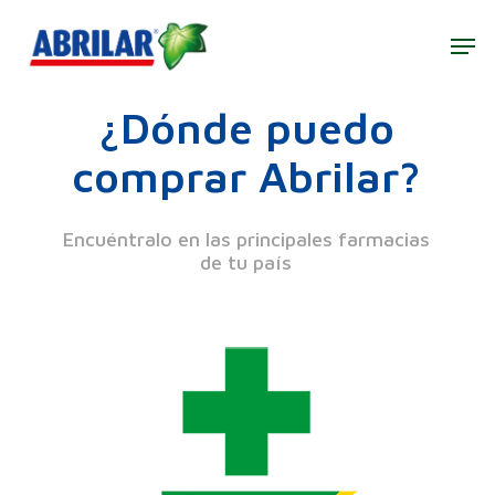
Skip
to
Men
main
Close
content
Menu
¿Dónde puedo
comprar Abrilar?
Encuéntralo en las principales farmacias
de tu país